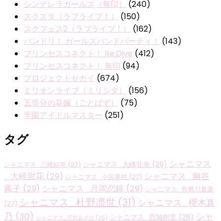
シンデレラガールズ（無印）
(240)
スクスタ（ラブライブ！）
(150)
スクフェス2（ラブライブ！）
(162)
バンドリ！ ガールズバンドパーティ！
(143)
プリンセスコネクト！ Re:Dive
(412)
プリンセスコネクト！ 無印
(94)
プロジェクトセカイ
(674)
ミリオンライブ（ミリシタ）
(156)
五等分の花嫁（ごとぱず）
(75)
学園アイドルマスター
(251)
タグ
シャニマス
シャニマス_大崎甘奈
(28)
シャニマス_三峰結華
(27)
_大崎甜花
(29)
シャニマス_幽谷
シャニマス_小宮果穂
(27)
霧子
(29)
シャニマス_月岡恋鐘
(29)
シャニマス_有栖川夏葉
シャニマス_杜野凛世
(31)
シャニマス_櫻木真
(27)
乃
(30)
シャ
シャニマス_西城樹里
(28)
シャニマス_芹沢あさひ
(26)