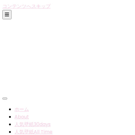
コンテンツへスキップ
ホーム
About
人気壁紙30days
人気壁紙All Time