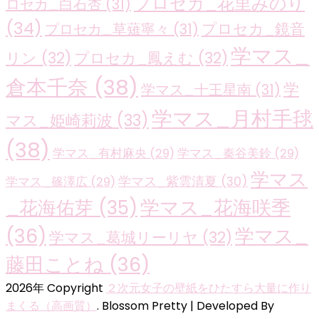
プロセカ_花里みのり
ロセカ_白石杏
(31)
(34)
プロセカ_鏡音
プロセカ_草薙寧々
(31)
学マス_
リン
(32)
プロセカ_鳳えむ
(32)
倉本千奈
(38)
学
学マス_十王星南
(31)
学マス_月村手毬
マス_姫崎莉波
(33)
(38)
学マス_有村麻央
(29)
学マス_秦谷美鈴
(29)
学マス
学マス_紫雲清夏
(30)
学マス_篠澤広
(29)
学マス_花海咲季
_花海佑芽
(35)
(36)
学マス_
学マス_葛城リーリヤ
(32)
藤田ことね
(36)
2026年 Copyright
２次元女子の壁紙をひたすら大量に作り
まくる（高画質）
.
Blossom Pretty | Developed By