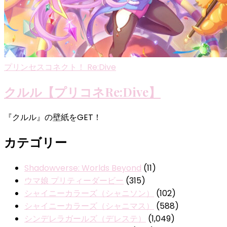
プリンセスコネクト！ Re:Dive
クルル【プリコネRe:Dive】
『クルル』の壁紙をGET！
カテゴリー
Shadowverse: Worlds Beyond
(11)
ウマ娘 プリティーダービー
(315)
シャイニーカラーズ（シャニソン）
(102)
シャイニーカラーズ（シャニマス）
(588)
シンデレラガールズ（デレステ）
(1,049)