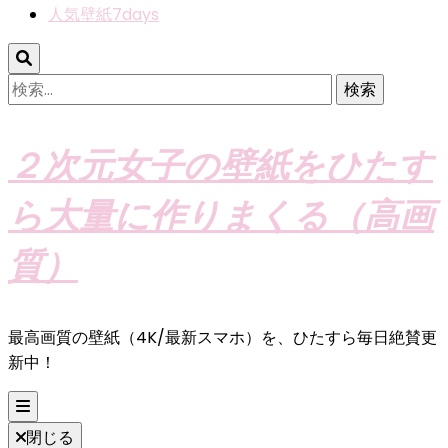
人気壁紙7days
検
索:
２次元女子の壁紙をひたす
ら大量に作りまくる（高画
質）
最高画質の壁紙（4K/最新スマホ）を、ひたすら毎日絶賛更
新中！
閉じる