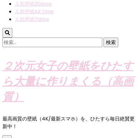
人気壁紙30days
人気壁紙All Time
人気壁紙7days
検
索:
２次元女子の壁紙をひたす
ら大量に作りまくる（高画
質）
最高画質の壁紙（4K/最新スマホ）を、ひたすら毎日絶賛更
新中！