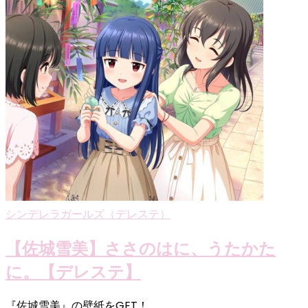
シンデレラガールズ（デレステ）
【佐城雪美】ささのはに、うたかた
に。【デレステ】
『佐城雪美』の壁紙をGET！