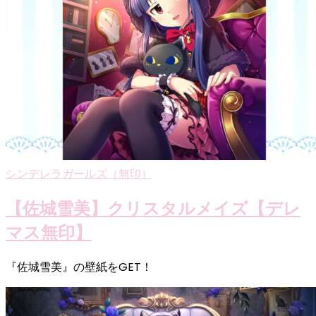
シンデレラガールズ（無印）
【佐城雪美】クリスタルメイズ【デレ
マス無印】
『佐城雪美』の壁紙をGET！