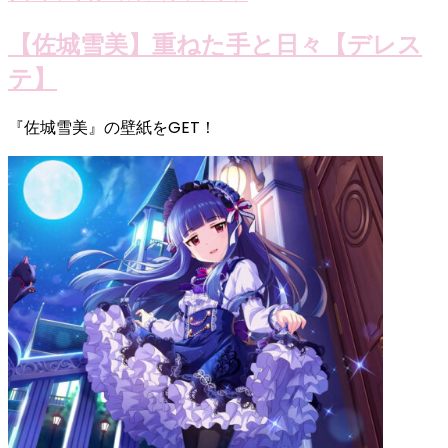
【佐城雪美】重ねた手と日々【デレス
テ】
『佐城雪美』の壁紙をGET！