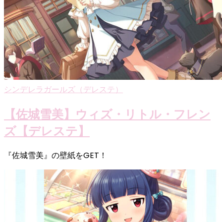
シンデレラガールズ（デレステ）
【佐城雪美】ウィズ・リトル・フレン
ズ【デレステ】
『佐城雪美』の壁紙をGET！