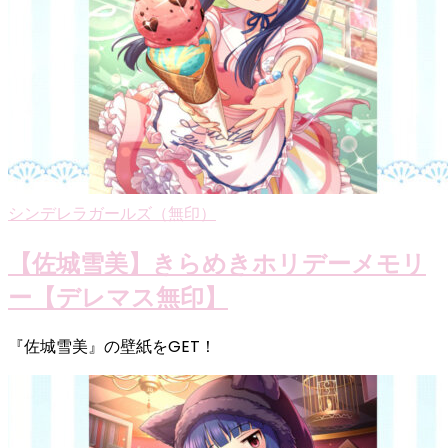
シンデレラガールズ（無印）
【佐城雪美】きらめきホリデーメモリ
ー【デレマス無印】
『佐城雪美』の壁紙をGET！