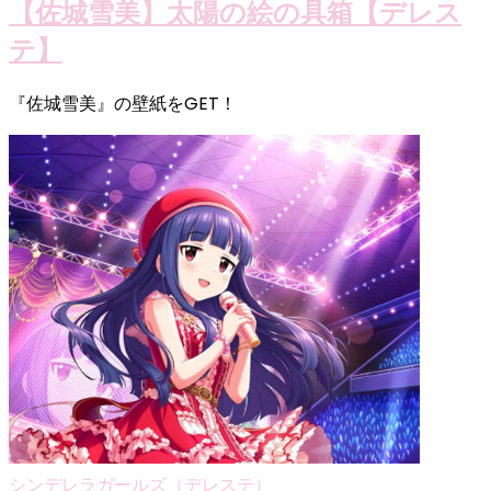
【佐城雪美】太陽の絵の具箱【デレス
テ】
『佐城雪美』の壁紙をGET！
シンデレラガールズ（デレステ）