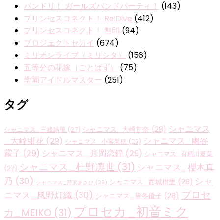
バンドリ！ ガールズバンドパーティ！
(143)
プリンセスコネクト！ Re:Dive
(412)
プリンセスコネクト！ 無印
(94)
プロジェクトセカイ
(674)
ミリオンライブ（ミリシタ）
(156)
五等分の花嫁（ごとぱず）
(75)
学園アイドルマスター
(251)
タグ
シャニマス
シャニマス_大崎甘奈
(28)
シャニマス_三峰結華
(27)
_大崎甜花
(29)
シャニマス_幽谷
シャニマス_小宮果穂
(27)
霧子
(29)
シャニマス_月岡恋鐘
(29)
シャニマス_有栖川夏葉
シャニマス_杜野凛世
(31)
シャニマス_櫻木真
(27)
乃
(30)
シャ
シャニマス_西城樹里
(28)
シャニマス_芹沢あさひ
(26)
プロセ
ニマス_風野灯織
(30)
シャニマス_黛冬優子
(28)
プロセカ_初音ミク
カ_MEIKO
(31)