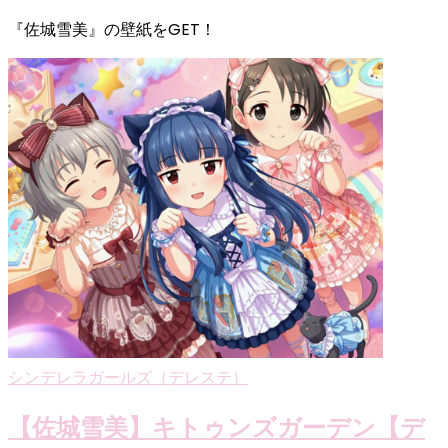
『佐城雪美』の壁紙をGET！
シンデレラガールズ（デレステ）
【佐城雪美】キトゥンズガーデン【デ