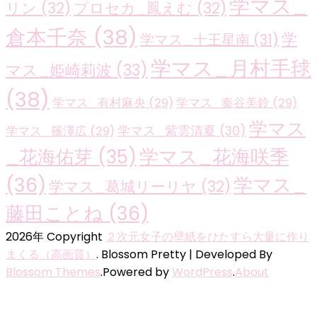
学マス_
リン
(32)
プロセカ_鳳えむ
(32)
倉本千奈
(38)
学
学マス_十王星南
(31)
学マス_月村手毬
マス_姫崎莉波
(33)
(38)
学マス_有村麻央
(29)
学マス_秦谷美鈴
(29)
学マス
学マス_紫雲清夏
(30)
学マス_篠澤広
(29)
学マス_花海咲季
_花海佑芽
(35)
(36)
学マス_
学マス_葛城リーリヤ
(32)
藤田ことね
(36)
2026年 Copyright
２次元女子の壁紙をひたすら大量に作り
まくる（高画質）
.
Blossom Pretty | Developed By
Blossom Themes
.Powered by
WordPress
.
About