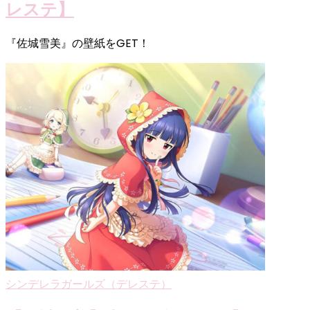
レステ】
『佐城雪美』の壁紙をGET！
シンデレラガールズ（デレステ）