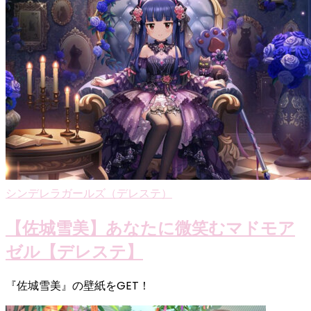
シンデレラガールズ（デレステ）
【佐城雪美】あなたに微笑むマドモア
ゼル【デレステ】
『佐城雪美』の壁紙をGET！