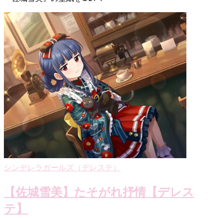
シンデレラガールズ（デレステ）
【佐城雪美】たそがれ抒情【デレス
テ】