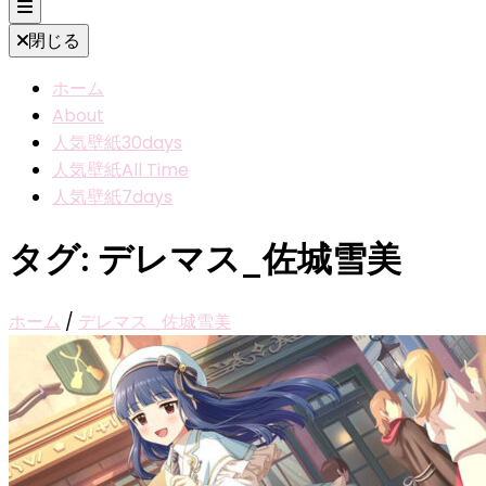
閉じる
ホーム
About
人気壁紙30days
人気壁紙All Time
人気壁紙7days
タグ:
デレマス_佐城雪美
ホーム
/
デレマス_佐城雪美