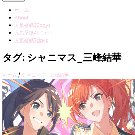
ホーム
About
人気壁紙30days
人気壁紙All Time
人気壁紙7days
タグ:
シャニマス_三峰結華
ホーム
/
シャニマス_三峰結華