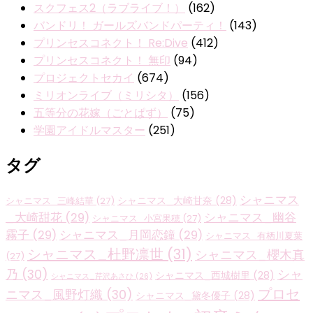
スクフェス2（ラブライブ！）
(162)
バンドリ！ ガールズバンドパーティ！
(143)
プリンセスコネクト！ Re:Dive
(412)
プリンセスコネクト！ 無印
(94)
プロジェクトセカイ
(674)
ミリオンライブ（ミリシタ）
(156)
五等分の花嫁（ごとぱず）
(75)
学園アイドルマスター
(251)
タグ
シャニマス
シャニマス_大崎甘奈
(28)
シャニマス_三峰結華
(27)
_大崎甜花
(29)
シャニマス_幽谷
シャニマス_小宮果穂
(27)
霧子
(29)
シャニマス_月岡恋鐘
(29)
シャニマス_有栖川夏葉
シャニマス_杜野凛世
(31)
シャニマス_櫻木真
(27)
乃
(30)
シャ
シャニマス_西城樹里
(28)
シャニマス_芹沢あさひ
(26)
プロセ
ニマス_風野灯織
(30)
シャニマス_黛冬優子
(28)