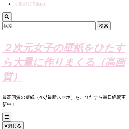
人気壁紙7days
検
索:
２次元女子の壁紙をひたす
ら大量に作りまくる（高画
質）
最高画質の壁紙（4K/最新スマホ）を、ひたすら毎日絶賛更
新中！
閉じる