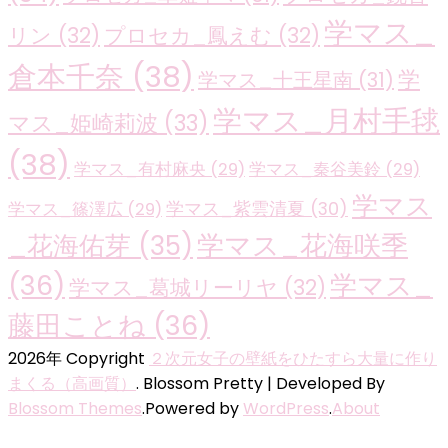
学マス_
リン
(32)
プロセカ_鳳えむ
(32)
倉本千奈
(38)
学
学マス_十王星南
(31)
学マス_月村手毬
マス_姫崎莉波
(33)
(38)
学マス_有村麻央
(29)
学マス_秦谷美鈴
(29)
学マス
学マス_紫雲清夏
(30)
学マス_篠澤広
(29)
学マス_花海咲季
_花海佑芽
(35)
(36)
学マス_
学マス_葛城リーリヤ
(32)
藤田ことね
(36)
2026年 Copyright
２次元女子の壁紙をひたすら大量に作り
まくる（高画質）
.
Blossom Pretty | Developed By
Blossom Themes
.Powered by
WordPress
.
About