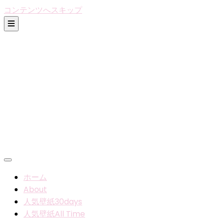
コンテンツへスキップ
ホーム
About
人気壁紙30days
人気壁紙All Time