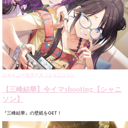
シャイニーカラーズ（シャニソン）
【三峰結華】今イマshooting【シャニ
ソン】
『三峰結華』の壁紙をGET！