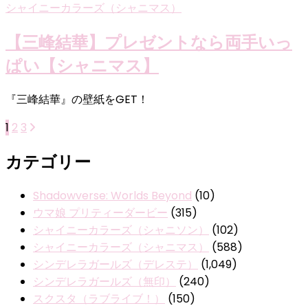
シャイニーカラーズ（シャニマス）
【三峰結華】プレゼントなら両手いっ
ぱい【シャニマス】
『三峰結華』の壁紙をGET！
投
固
固
固
1
2
3
定
定
定
稿
カテゴリー
ペ
ペ
ペ
の
ー
ー
ー
ジ
ジ
ジ
Shadowverse: Worlds Beyond
(10)
ペ
ウマ娘 プリティーダービー
(315)
ー
シャイニーカラーズ（シャニソン）
(102)
ジ
シャイニーカラーズ（シャニマス）
(588)
シンデレラガールズ（デレステ）
(1,049)
送
シンデレラガールズ（無印）
(240)
り
スクスタ（ラブライブ！）
(150)