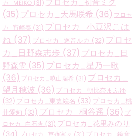
プロセカ_初音ミク
カ_MEIKO
(31)
プロセカ_天馬咲希
(36)
(35)
プロセ
プロセカ_小豆沢こは
カ_宵崎奏
(31)
ね
(37)
プロセ
プロセカ_巡音ルカ
(32)
カ_日野森志歩
(37)
プロセカ_日
プロセカ_星乃一歌
野森雫
(35)
(36)
プロセカ_
プロセカ_暁山瑞希
(31)
望月穂波
(36)
プロセカ_朝比奈まふゆ
プロセカ_東雲絵名
(33)
プロセカ_桃
(32)
プロセカ_桐谷遥
(36)
井愛莉
(33)
プ
プロセカ_花里みのり
ロセカ_白石杏
(31)
(34)
プロセカ_鏡音
プロセカ_草薙寧々
(31)