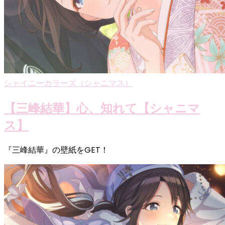
シャイニーカラーズ（シャニマス）
【三峰結華】心、知れて【シャニマ
ス】
『三峰結華』の壁紙をGET！