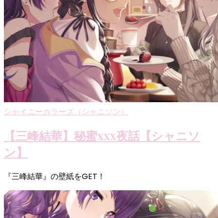
シャイニーカラーズ（シャニソン）
【三峰結華】秘蜜xxx夜話【シャニソ
ン】
『三峰結華』の壁紙をGET！