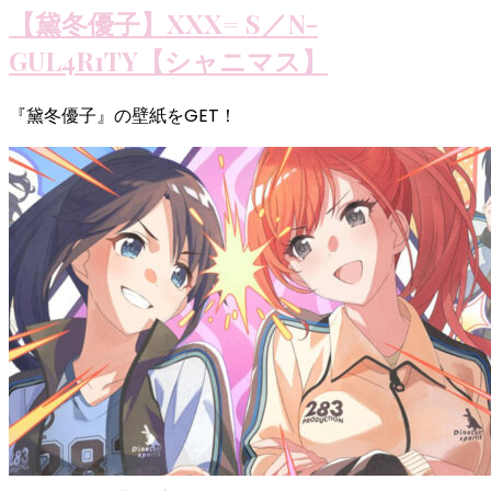
【黛冬優子】XXX= S／N-
GUL4R1TY【シャニマス】
『黛冬優子』の壁紙をGET！