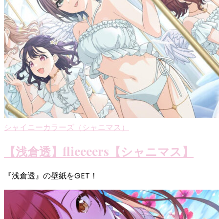
シャイニーカラーズ（シャニマス）
【浅倉透】flieeeers【シャニマス】
『浅倉透』の壁紙をGET！