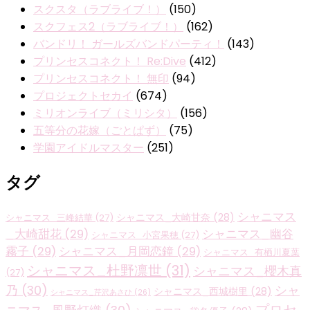
り
スクスタ（ラブライブ！）
(150)
スクフェス2（ラブライブ！）
(162)
バンドリ！ ガールズバンドパーティ！
(143)
プリンセスコネクト！ Re:Dive
(412)
プリンセスコネクト！ 無印
(94)
プロジェクトセカイ
(674)
ミリオンライブ（ミリシタ）
(156)
五等分の花嫁（ごとぱず）
(75)
学園アイドルマスター
(251)
タグ
シャニマス
シャニマス_大崎甘奈
(28)
シャニマス_三峰結華
(27)
_大崎甜花
(29)
シャニマス_幽谷
シャニマス_小宮果穂
(27)
霧子
(29)
シャニマス_月岡恋鐘
(29)
シャニマス_有栖川夏葉
シャニマス_杜野凛世
(31)
シャニマス_櫻木真
(27)
乃
(30)
シャ
シャニマス_西城樹里
(28)
シャニマス_芹沢あさひ
(26)