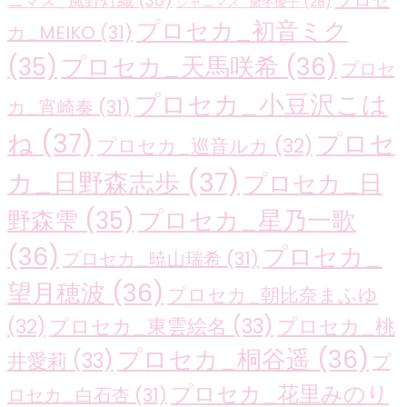
プロセ
ニマス_風野灯織
(30)
シャニマス_黛冬優子
(28)
プロセカ_初音ミク
カ_MEIKO
(31)
プロセカ_天馬咲希
(36)
(35)
プロセ
プロセカ_小豆沢こは
カ_宵崎奏
(31)
ね
(37)
プロセ
プロセカ_巡音ルカ
(32)
カ_日野森志歩
(37)
プロセカ_日
プロセカ_星乃一歌
野森雫
(35)
(36)
プロセカ_
プロセカ_暁山瑞希
(31)
望月穂波
(36)
プロセカ_朝比奈まふゆ
プロセカ_東雲絵名
(33)
プロセカ_桃
(32)
プロセカ_桐谷遥
(36)
井愛莉
(33)
プ
プロセカ_花里みのり
ロセカ_白石杏
(31)