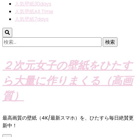
人気壁紙30days
人気壁紙All Time
人気壁紙7days
検
索:
２次元女子の壁紙をひたす
ら大量に作りまくる（高画
質）
最高画質の壁紙（4K/最新スマホ）を、ひたすら毎日絶賛更
新中！