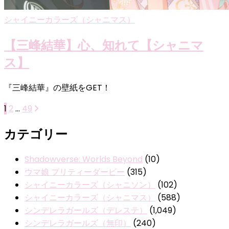
シャイニーカラーズ（シャニマス）
【三峰結華】心、知れて【シャニマ
ス】
『三峰結華』の壁紙をGET！
投
固
固
固
1
2
…
49
定
定
定
稿
カテゴリー
ペ
ペ
ペ
の
ー
ー
ー
ジ
ジ
ジ
Shadowverse: Worlds Beyond
(10)
ペ
ウマ娘 プリティーダービー
(315)
ー
シャイニーカラーズ（シャニソン）
(102)
ジ
シャイニーカラーズ（シャニマス）
(588)
シンデレラガールズ（デレステ）
(1,049)
送
シンデレラガールズ（無印）
(240)