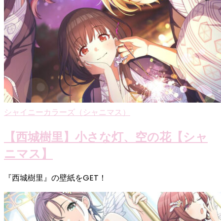
シャイニーカラーズ（シャニマス）
【西城樹里】小さな灯、空の花【シャ
ニマス】
『西城樹里』の壁紙をGET！