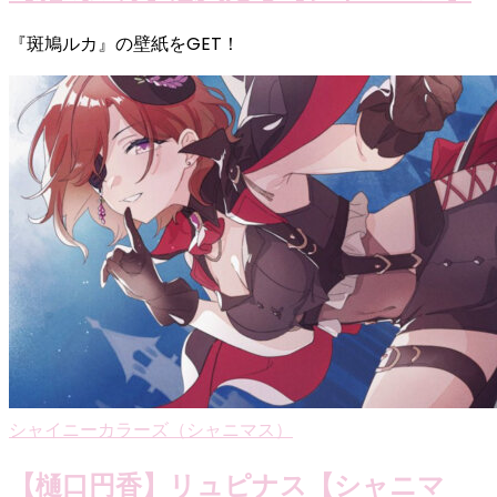
『斑鳩ルカ』の壁紙をGET！
シャイニーカラーズ（シャニマス）
【樋口円香】リュピナス【シャニマ