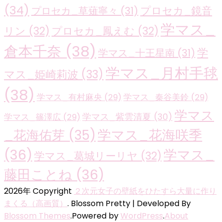
(34)
プロセカ_鏡音
プロセカ_草薙寧々
(31)
学マス_
リン
(32)
プロセカ_鳳えむ
(32)
倉本千奈
(38)
学
学マス_十王星南
(31)
学マス_月村手毬
マス_姫崎莉波
(33)
(38)
学マス_有村麻央
(29)
学マス_秦谷美鈴
(29)
学マス
学マス_紫雲清夏
(30)
学マス_篠澤広
(29)
学マス_花海咲季
_花海佑芽
(35)
(36)
学マス_
学マス_葛城リーリヤ
(32)
藤田ことね
(36)
2026年 Copyright
２次元女子の壁紙をひたすら大量に作り
まくる（高画質）
.
Blossom Pretty | Developed By
Blossom Themes
.Powered by
WordPress
.
About