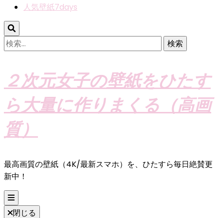
人気壁紙7days
検
索:
２次元女子の壁紙をひたす
ら大量に作りまくる（高画
質）
最高画質の壁紙（4K/最新スマホ）を、ひたすら毎日絶賛更
新中！
閉じる