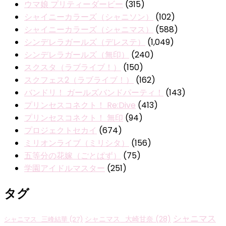
ウマ娘 プリティーダービー
(315)
シャイニーカラーズ（シャニソン）
(102)
シャイニーカラーズ（シャニマス）
(588)
シンデレラガールズ（デレステ）
(1,049)
シンデレラガールズ（無印）
(240)
スクスタ（ラブライブ！）
(150)
スクフェス2（ラブライブ！）
(162)
バンドリ！ ガールズバンドパーティ！
(143)
プリンセスコネクト！ Re:Dive
(413)
プリンセスコネクト！ 無印
(94)
プロジェクトセカイ
(674)
ミリオンライブ（ミリシタ）
(156)
五等分の花嫁（ごとぱず）
(75)
学園アイドルマスター
(251)
タグ
シャニマス
シャニマス_大崎甘奈
(28)
シャニマス_三峰結華
(27)