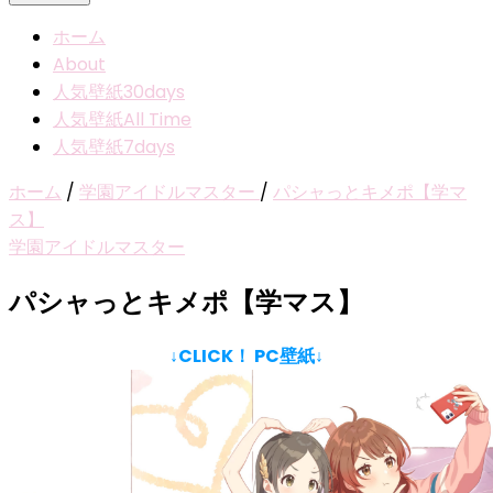
ホーム
About
人気壁紙30days
人気壁紙All Time
人気壁紙7days
ホーム
/
学園アイドルマスター
/
パシャっとキメポ【学マ
ス】
学園アイドルマスター
パシャっとキメポ【学マス】
↓CLICK！ PC壁紙↓