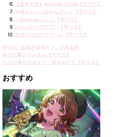
【倉本千奈】Wonder Scale【学マス】
お姉ちゃんに任せなさい！【学マス】
ぐぬぬぬぬ…………！【学マス】
ふわふわでワクワク【学マス】
体当たりのラブコール【学マス】
学マス_倉本千奈
学マス_花海佑芽
投
前の記事
どりゃぎゃ【学マス】
次の記事
今はあえて、背を向けて【学マス】
稿
ナ
おすすめ
ビ
ゲ
ー
シ
ョ