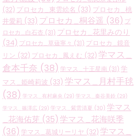
プロセカ_東雲絵名
(33)
プロセカ_桃
(32)
プロセカ_桐谷遥
(36)
井愛莉
(33)
プ
プロセカ_花里みのり
ロセカ_白石杏
(31)
(34)
プロセカ_鏡音
プロセカ_草薙寧々
(31)
学マス_
リン
(32)
プロセカ_鳳えむ
(32)
倉本千奈
(38)
学
学マス_十王星南
(31)
学マス_月村手毬
マス_姫崎莉波
(33)
(38)
学マス_有村麻央
(29)
学マス_秦谷美鈴
(29)
学マス
学マス_紫雲清夏
(30)
学マス_篠澤広
(29)
学マス_花海咲季
_花海佑芽
(35)
(36)
学マス_
学マス_葛城リーリヤ
(32)