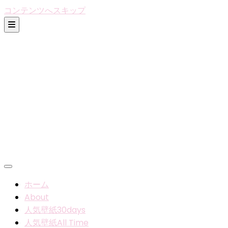
コンテンツへスキップ
ホーム
About
人気壁紙30days
人気壁紙All Time