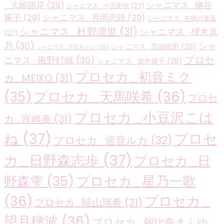
_大崎甜花
(29)
シャニマス_幽谷
シャニマス_小宮果穂
(27)
霧子
(29)
シャニマス_月岡恋鐘
(29)
シャニマス_有栖川夏葉
シャニマス_杜野凛世
(31)
シャニマス_櫻木真
(27)
乃
(30)
シャ
シャニマス_西城樹里
(28)
シャニマス_芹沢あさひ
(26)
プロセ
ニマス_風野灯織
(30)
シャニマス_黛冬優子
(28)
プロセカ_初音ミク
カ_MEIKO
(31)
プロセカ_天馬咲希
(36)
(35)
プロセ
プロセカ_小豆沢こは
カ_宵崎奏
(31)
ね
(37)
プロセ
プロセカ_巡音ルカ
(32)
カ_日野森志歩
(37)
プロセカ_日
プロセカ_星乃一歌
野森雫
(35)
(36)
プロセカ_
プロセカ_暁山瑞希
(31)
望月穂波
(36)
プロセカ_朝比奈まふゆ