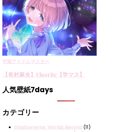
学園アイドルマスター
【有村麻央】Fluorite【学マス】
人気壁紙7days
カテゴリー
Shadowverse: Worlds Beyond
(11)