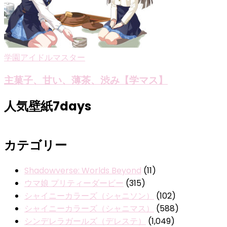
学園アイドルマスター
主菓子、甘い、薄茶、渋み【学マス】
人気壁紙7days
カテゴリー
Shadowverse: Worlds Beyond
(11)
ウマ娘 プリティーダービー
(315)
シャイニーカラーズ（シャニソン）
(102)
シャイニーカラーズ（シャニマス）
(588)
シンデレラガールズ（デレステ）
(1,049)