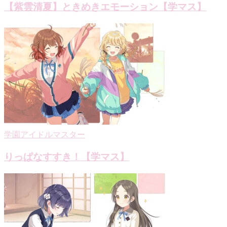
【紫雲清夏】ときめきエモーション【学マス】
学園アイドルマスター
りっぱなすすき！【学マス】