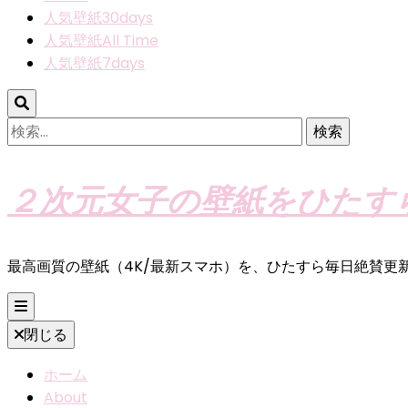
人気壁紙30days
人気壁紙All Time
人気壁紙7days
検
索:
２次元女子の壁紙をひたす
最高画質の壁紙（4K/最新スマホ）を、ひたすら毎日絶賛更
閉じる
ホーム
About