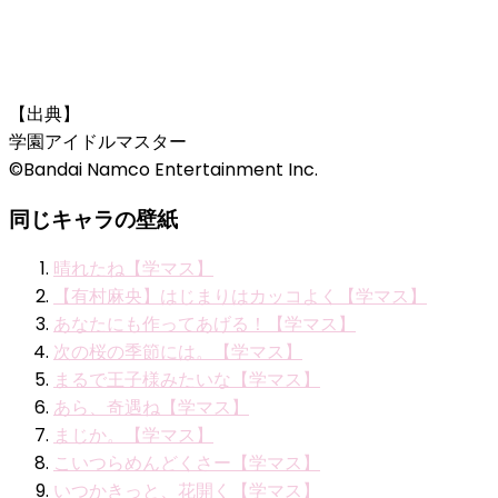
【出典】
学園アイドルマスター
©Bandai Namco Entertainment Inc.
同じキャラの壁紙
晴れたね【学マス】
【有村麻央】はじまりはカッコよく【学マス】
あなたにも作ってあげる！【学マス】
次の桜の季節には。【学マス】
まるで王子様みたいな【学マス】
あら、奇遇ね【学マス】
まじか。【学マス】
こいつらめんどくさー【学マス】
いつかきっと、花開く【学マス】