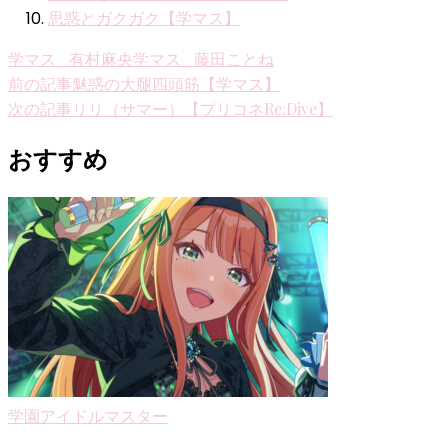
思惑とガクガク【学マス】
学マス_有村麻央
学マス_藤田ことね
投
前の記事
魅惑の大腿四頭筋【学マス】
次の記事
リリ（サマー）【プリコネRe:Dive】
稿
ナ
おすすめ
ビ
ゲ
ー
シ
ョ
ン
学園アイドルマスター