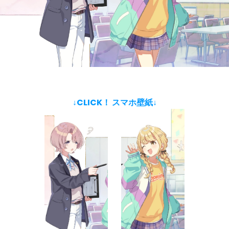
↓CLICK！ スマホ壁紙↓