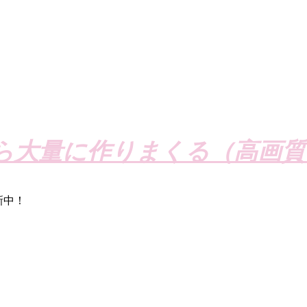
ら大量に作りまくる（高画質
新中！