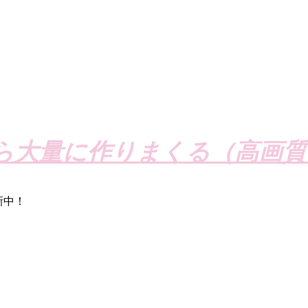
ら大量に作りまくる（高画質
新中！