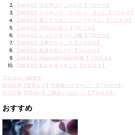
【MEIKO】泣き声はどこから？【プロセカ】
【MEIKO】トーキング・コーヒー・タイム【プロセカ
【MEIKO】教えて！みんなのクリスマス♪【プロセカ】
【MEIKO】挑戦の心得！【プロセカ】
【MEIKO】レッツ☆オート三輪【プロセカ】
【MEIKO】大事だからこそ【プロセカ】
【MEIKO】私達の在りかた【プロセカ】
【MEIKO】HappyBirthday特集【プロセカ】
【MEIKO】私がやるべきこと【プロセカ】
プロセカ_MEIKO
投
前の記事
【巡音ルカ】大興奮のステージ！【プロセカ】
次の記事
【MEIKO】ご馳走いっぱい！【プロセカ】
稿
ナ
おすすめ
ビ
ゲ