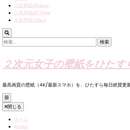
人気壁紙30days
人気壁紙All Time
人気壁紙7days
検
索:
２次元女子の壁紙をひたす
最高画質の壁紙（4K/最新スマホ）を、ひたすら毎日絶賛更
閉じる
ホーム
About