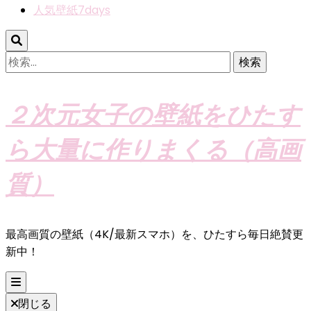
人気壁紙7days
検
索:
２次元女子の壁紙をひたす
ら大量に作りまくる（高画
質）
最高画質の壁紙（4K/最新スマホ）を、ひたすら毎日絶賛更
新中！
閉じる