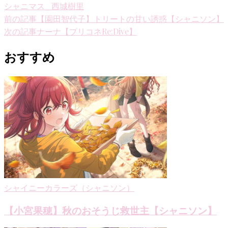
シャニマス_西城樹里
投
前の記事
【園田智代子】トリートの甘い誘惑【シャニソン】
次の記事
ナーナ【プリコネRe:Dive】
稿
ナ
おすすめ
ビ
ゲ
ー
シ
ョ
ン
シャイニーカラーズ（シャニソン）
【小宮果穂】秋のおそうじ救世主【シャニソン】