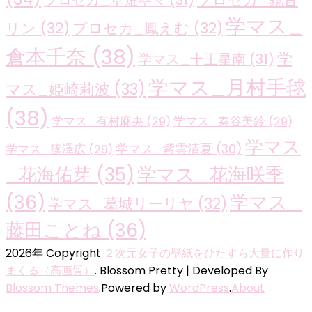
プロセカ_草薙寧々
(31)
学マス_
リン
(32)
プロセカ_鳳えむ
(32)
倉本千奈
(38)
学
学マス_十王星南
(31)
学マス_月村手毬
マス_姫崎莉波
(33)
(38)
学マス_有村麻央
(29)
学マス_秦谷美鈴
(29)
学マス
学マス_紫雲清夏
(30)
学マス_篠澤広
(29)
学マス_花海咲季
_花海佑芽
(35)
(36)
学マス_
学マス_葛城リーリヤ
(32)
藤田ことね
(36)
2026年 Copyright
２次元女子の壁紙をひたすら大量に作り
まくる（高画質）
.
Blossom Pretty | Developed By
Blossom Themes
.Powered by
WordPress
.
About