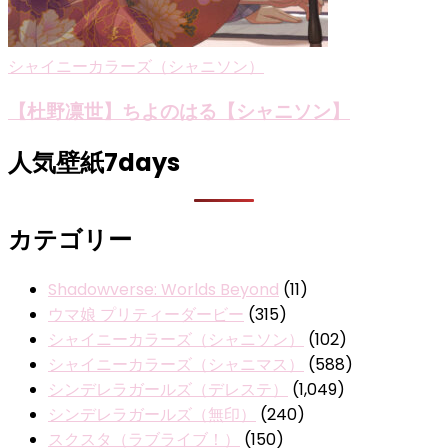
シャイニーカラーズ（シャニソン）
【杜野凛世】ちよのはる【シャニソン】
人気壁紙7days
カテゴリー
Shadowverse: Worlds Beyond
(11)
ウマ娘 プリティーダービー
(315)
シャイニーカラーズ（シャニソン）
(102)
シャイニーカラーズ（シャニマス）
(588)
シンデレラガールズ（デレステ）
(1,049)
シンデレラガールズ（無印）
(240)
スクスタ（ラブライブ！）
(150)