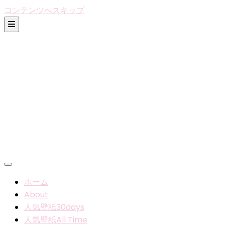
コンテンツへスキップ
ホーム
About
人気壁紙30days
人気壁紙All Time