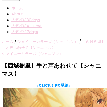
ホーム
About
人気壁紙30days
人気壁紙All Time
人気壁紙7days
ホーム
/
シャイニーカラーズ（シャニソン）
/
【西城樹里】
手と声あわせて【シャニマス】
シャイニーカラーズ（シャニソン）
【西城樹里】手と声あわせて【シャニ
マス】
↓CLICK！ PC壁紙↓