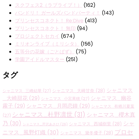
スクフェス2（ラブライブ！）
(162)
バンドリ！ ガールズバンドパーティ！
(143)
プリンセスコネクト！ Re:Dive
(413)
プリンセスコネクト！ 無印
(94)
プロジェクトセカイ
(674)
ミリオンライブ（ミリシタ）
(156)
五等分の花嫁（ごとぱず）
(75)
学園アイドルマスター
(251)
タグ
シャニマス
シャニマス_大崎甘奈
(28)
シャニマス_三峰結華
(27)
_大崎甜花
(29)
シャニマス_幽谷
シャニマス_小宮果穂
(27)
霧子
(29)
シャニマス_月岡恋鐘
(29)
シャニマス_有栖川夏葉
シャニマス_杜野凛世
(31)
シャニマス_櫻木真
(27)
乃
(30)
シャ
シャニマス_西城樹里
(28)
シャニマス_芹沢あさひ
(26)
プロセ
ニマス_風野灯織
(30)
シャニマス_黛冬優子
(28)