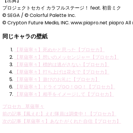
【出典】
プロジェクトセカイ カラフルステージ！ feat. 初音ミク
© SEGA / © Colorful Palette Inc.
© Crypton Future Media, INC. www.piapro.net piapro All 
同じキャラの壁紙
【草薙寧々】死ぬかと思った【プロセカ】
【草薙寧々】想いのメッセンジャー【プロセカ】
【草薙寧々】標的は逃がさない【プロセカ】
【草薙寧々】打ち上げは花火で【プロセカ】
【草薙寧々】遊びのお礼に【プロセカ】
【草薙寧々】ドライブGO！GO！【プロセカ】
【草薙寧々】相手をイメージして【プロセカ】
プロセカ_草薙寧々
投
前の記事
【鳳えむ】えむ隊員は調査中！【プロセカ】
次の記事
【草薙寧々】あなたがくれた自信【プロセカ】
稿