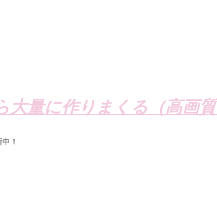
ら大量に作りまくる（高画質
新中！