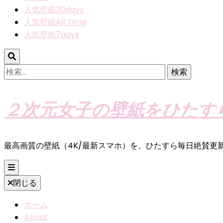
人気壁紙30days
人気壁紙All Time
人気壁紙7days
検
索:
２次元女子の壁紙をひたす
最高画質の壁紙（4K/最新スマホ）を、ひたすら毎日絶賛更
閉じる
ホーム
About