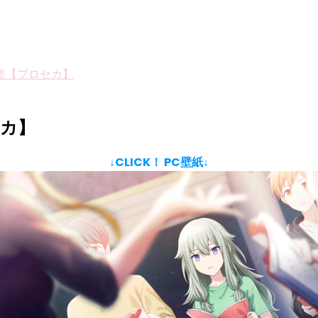
差【プロセカ】
セカ】
↓CLICK！ PC壁紙↓