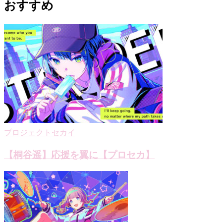
ナ
おすすめ
ビ
ゲ
ー
シ
ョ
ン
プロジェクトセカイ
【桐谷遥】応援を翼に【プロセカ】