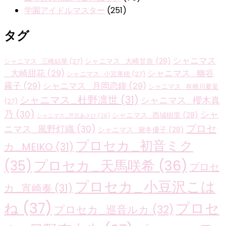
学園アイドルマスター
(251)
タグ
シャニマス
シャニマス_大崎甘奈
(28)
シャニマス_三峰結華
(27)
_大崎甜花
(29)
シャニマス_幽谷
シャニマス_小宮果穂
(27)
霧子
(29)
シャニマス_月岡恋鐘
(29)
シャニマス_有栖川夏葉
シャニマス_杜野凛世
(31)
シャニマス_櫻木真
(27)
乃
(30)
シャ
シャニマス_西城樹里
(28)
シャニマス_芹沢あさひ
(26)
プロセ
ニマス_風野灯織
(30)
シャニマス_黛冬優子
(28)
プロセカ_初音ミク
カ_MEIKO
(31)
プロセカ_天馬咲希
(36)
(35)
プロセ
プロセカ_小豆沢こは
カ_宵崎奏
(31)
ね
(37)
プロセ
プロセカ_巡音ルカ
(32)