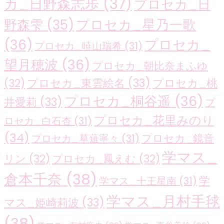
カ_日野森志歩
(37)
プロセカ_日
プロセカ_星乃一歌
野森雫
(35)
(36)
プロセカ_
プロセカ_暁山瑞希
(31)
望月穂波
(36)
プロセカ_朝比奈まふゆ
プロセカ_東雲絵名
(33)
プロセカ_桃
(32)
プロセカ_桐谷遥
(36)
井愛莉
(33)
プ
プロセカ_花里みのり
ロセカ_白石杏
(31)
(34)
プロセカ_鏡音
プロセカ_草薙寧々
(31)
学マス_
リン
(32)
プロセカ_鳳えむ
(32)
倉本千奈
(38)
学
学マス_十王星南
(31)
学マス_月村手毬
マス_姫崎莉波
(33)
(38)