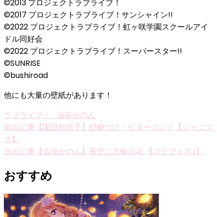
©2013 プロジェクトラブライブ！
©2017 プロジェクトラブライブ！サンシャイン!!
©2022 プロジェクトラブライブ！虹ヶ咲学園スクールアイ
ドル同好会
©2022 プロジェクトラブライブ！スーパースター!!
©SUNRISE
©bushiroad
他にも大量の壁紙があります！
ラブライブ！_澁谷かのん
投
前の記事
【園田智代子】砂糖づけ・ビターエンド【シャニマ
ス】
稿
次の記事
【澁谷かのん】夜空に大輪の花 【スクフェス2】
ナ
おすすめ
ビ
ゲ
ー