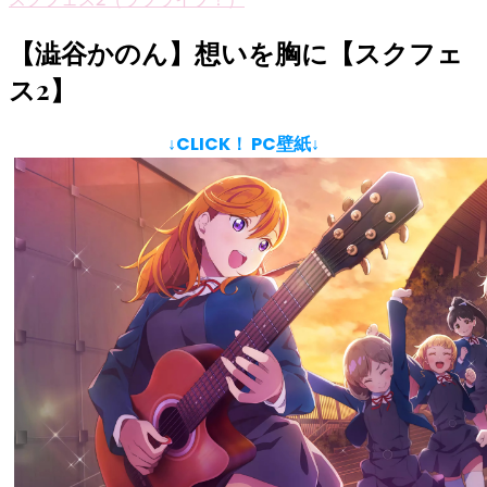
【澁谷かのん】想いを胸に【スクフェ
ス2】
↓CLICK！ PC壁紙↓