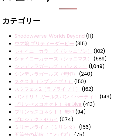
カテゴリー
Shadowverse: Worlds Beyond
(11)
ウマ娘 プリティーダービー
(315)
シャイニーカラーズ（シャニソン）
(102)
シャイニーカラーズ（シャニマス）
(589)
シンデレラガールズ（デレステ）
(1,049)
シンデレラガールズ（無印）
(240)
スクスタ（ラブライブ！）
(150)
スクフェス2（ラブライブ！）
(162)
バンドリ！ ガールズバンドパーティ！
(143)
プリンセスコネクト！ Re:Dive
(413)
プリンセスコネクト！ 無印
(94)
プロジェクトセカイ
(674)
ミリオンライブ（ミリシタ）
(156)
五等分の花嫁（ごとぱず）
(75)