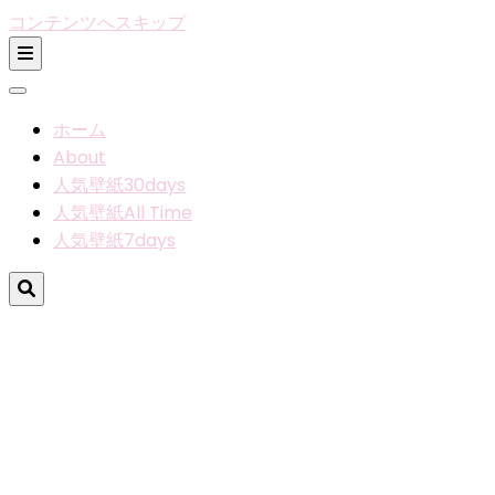
コンテンツへスキップ
ホーム
About
人気壁紙30days
人気壁紙All Time
人気壁紙7days