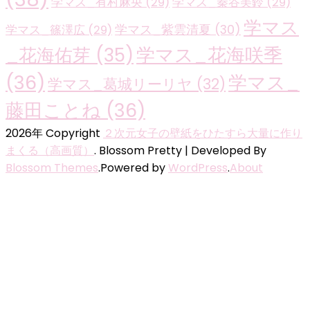
学マス_有村麻央
(29)
学マス_秦谷美鈴
(29)
学マス
学マス_紫雲清夏
(30)
学マス_篠澤広
(29)
学マス_花海咲季
_花海佑芽
(35)
(36)
学マス_
学マス_葛城リーリヤ
(32)
藤田ことね
(36)
2026年 Copyright
２次元女子の壁紙をひたすら大量に作り
まくる（高画質）
.
Blossom Pretty | Developed By
Blossom Themes
.Powered by
WordPress
.
About