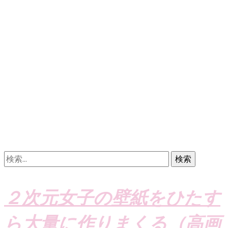
検
索:
２次元女子の壁紙をひたす
ら大量に作りまくる（高画