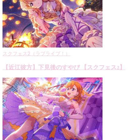
シ
ョ
ン
スクフェス2（ラブライブ！）
【近江彼方】下見後のすやぴ 【スクフェス2】