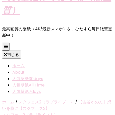
質）
最高画質の壁紙（4K/最新スマホ）を、ひたすら毎日絶賛更
新中！
閉じる
ホーム
About
人気壁紙30days
人気壁紙All Time
人気壁紙7days
ホーム
/
スクフェス2（ラブライブ！）
/
【澁谷かのん】想
いを胸に【スクフェス2】
スクフェス2（ラブライブ！）