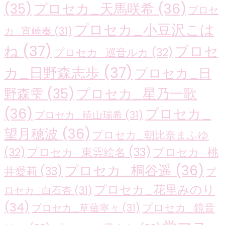
プロセカ_天馬咲希
(36)
(35)
プロセ
プロセカ_小豆沢こは
カ_宵崎奏
(31)
ね
(37)
プロセ
プロセカ_巡音ルカ
(32)
カ_日野森志歩
(37)
プロセカ_日
プロセカ_星乃一歌
野森雫
(35)
(36)
プロセカ_
プロセカ_暁山瑞希
(31)
望月穂波
(36)
プロセカ_朝比奈まふゆ
プロセカ_東雲絵名
(33)
プロセカ_桃
(32)
プロセカ_桐谷遥
(36)
井愛莉
(33)
プ
プロセカ_花里みのり
ロセカ_白石杏
(31)
(34)
プロセカ_鏡音
プロセカ_草薙寧々
(31)