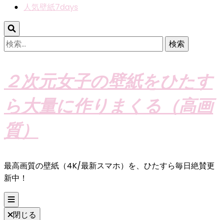
人気壁紙7days
検
索:
２次元女子の壁紙をひたす
ら大量に作りまくる（高画
質）
最高画質の壁紙（4K/最新スマホ）を、ひたすら毎日絶賛更
新中！
閉じる