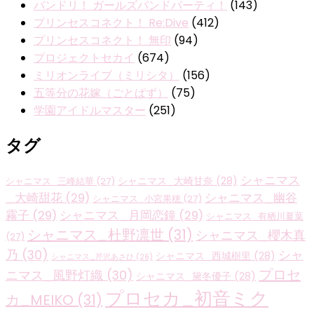
バンドリ！ ガールズバンドパーティ！
(143)
プリンセスコネクト！ Re:Dive
(412)
プリンセスコネクト！ 無印
(94)
プロジェクトセカイ
(674)
ミリオンライブ（ミリシタ）
(156)
五等分の花嫁（ごとぱず）
(75)
学園アイドルマスター
(251)
タグ
シャニマス
シャニマス_大崎甘奈
(28)
シャニマス_三峰結華
(27)
_大崎甜花
(29)
シャニマス_幽谷
シャニマス_小宮果穂
(27)
霧子
(29)
シャニマス_月岡恋鐘
(29)
シャニマス_有栖川夏葉
シャニマス_杜野凛世
(31)
シャニマス_櫻木真
(27)
乃
(30)
シャ
シャニマス_西城樹里
(28)
シャニマス_芹沢あさひ
(26)
プロセ
ニマス_風野灯織
(30)
シャニマス_黛冬優子
(28)
プロセカ_初音ミク
カ_MEIKO
(31)