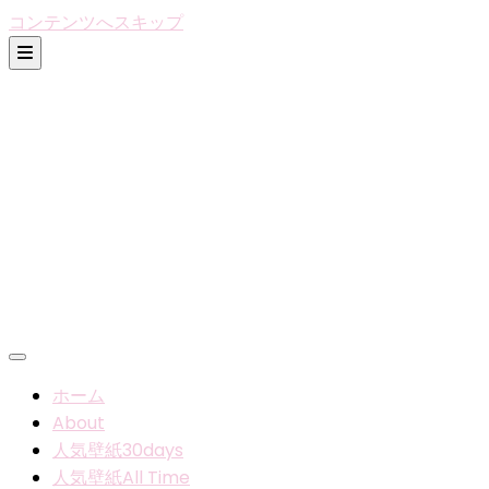
コンテンツへスキップ
ホーム
About
人気壁紙30days
人気壁紙All Time