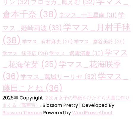
学マス_
リン
(32)
プロセカ_鳳えむ
(32)
倉本千奈
(38)
学
学マス_十王星南
(31)
学マス_月村手毬
マス_姫崎莉波
(33)
(38)
学マス_有村麻央
(29)
学マス_秦谷美鈴
(29)
学マス
学マス_紫雲清夏
(30)
学マス_篠澤広
(29)
学マス_花海咲季
_花海佑芽
(35)
(36)
学マス_
学マス_葛城リーリヤ
(32)
藤田ことね
(36)
2026年 Copyright
２次元女子の壁紙をひたすら大量に作り
まくる（高画質）
.
Blossom Pretty | Developed By
Blossom Themes
.Powered by
WordPress
.
About