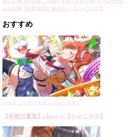
投
前の記事
【小豆沢こはね】あま～いひと時【プロセカ】
次の記事
【杜野凛世】幸あれと【シャニマス】
稿
ナ
おすすめ
ビ
ゲ
ー
シ
ョ
ン
シャイニーカラーズ（シャニマス）
【有栖川夏葉】cheer＋【シャニマス】