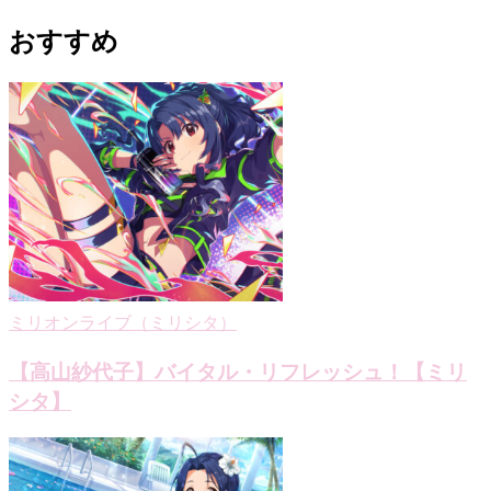
ナ
おすすめ
ビ
ゲ
ー
シ
ョ
ン
ミリオンライブ（ミリシタ）
【高山紗代子】バイタル・リフレッシュ！【ミリ
シタ】