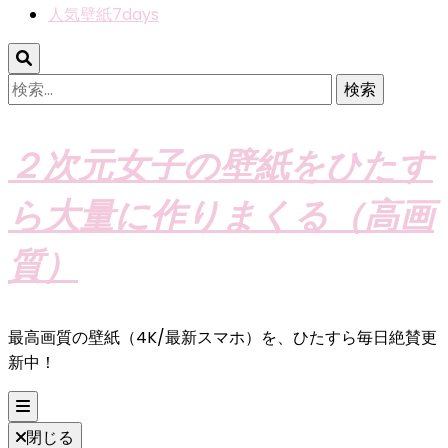
人気壁紙7days
検
索:
２次元女子の壁紙をひたす
ら大量に作りまくる（高画
質）
最高画質の壁紙（4K/最新スマホ）を、ひたすら毎日絶賛更
新中！
閉じる