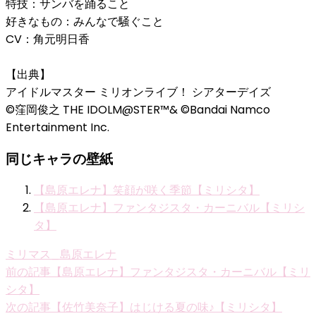
特技：サンバを踊ること
好きなもの：みんなで騒ぐこと
CV：角元明日香
【出典】
アイドルマスター ミリオンライブ！ シアターデイズ
©窪岡俊之 THE IDOLM@STER™& ©Bandai Namco
Entertainment Inc.
同じキャラの壁紙
【島原エレナ】笑顔が咲く季節【ミリシタ】
【島原エレナ】ファンタジスタ・カーニバル【ミリシ
タ】
ミリマス_島原エレナ
投
前の記事
【島原エレナ】ファンタジスタ・カーニバル【ミリ
シタ】
稿
次の記事
【佐竹美奈子】はじける夏の味♪【ミリシタ】