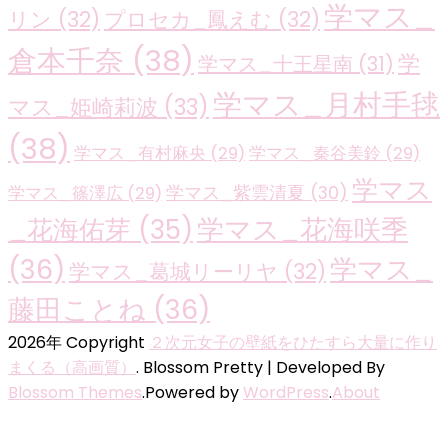
学マス_
リン
(32)
プロセカ_鳳えむ
(32)
倉本千奈
(38)
学
学マス_十王星南
(31)
学マス_月村手毬
マス_姫崎莉波
(33)
(38)
学マス_有村麻央
(29)
学マス_秦谷美鈴
(29)
学マス
学マス_紫雲清夏
(30)
学マス_篠澤広
(29)
学マス_花海咲季
_花海佑芽
(35)
(36)
学マス_
学マス_葛城リーリヤ
(32)
藤田ことね
(36)
2026年 Copyright
２次元女子の壁紙をひたすら大量に作り
まくる（高画質）
.
Blossom Pretty | Developed By
Blossom Themes
.Powered by
WordPress
.
About