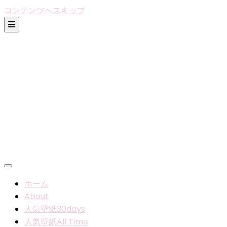
コンテンツへスキップ
ホーム
About
人気壁紙30days
人気壁紙All Time