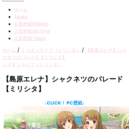
ホーム
About
人気壁紙30days
人気壁紙All Time
人気壁紙7days
ホーム
/
ミリオンライブ（ミリシタ）
/
【島原エレナ】シャ
クネツのパレード【ミリシタ】
ミリオンライブ（ミリシタ）
【島原エレナ】シャクネツのパレード
【ミリシタ】
↓CLICK！ PC壁紙↓