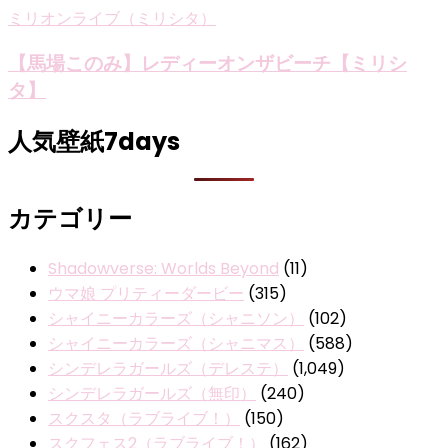
ミリオンライブ（ミリシタ）
【馬場このみ】レディーオンザビーチ【ミリシ
タ】
人気壁紙7days
カテゴリー
Shadowverse: Worlds Beyond
(11)
ウマ娘 プリティーダービー
(315)
シャイニーカラーズ（シャニソン）
(102)
シャイニーカラーズ（シャニマス）
(588)
シンデレラガールズ（デレステ）
(1,049)
シンデレラガールズ（無印）
(240)
スクスタ（ラブライブ！）
(150)
スクフェス2（ラブライブ！）
(162)