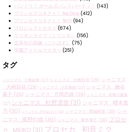
バンドリ！ ガールズバンドパーティ！
(143)
プリンセスコネクト！ Re:Dive
(412)
プリンセスコネクト！ 無印
(94)
プロジェクトセカイ
(674)
ミリオンライブ（ミリシタ）
(156)
五等分の花嫁（ごとぱず）
(75)
学園アイドルマスター
(251)
タグ
シャニマス
シャニマス_大崎甘奈
(28)
シャニマス_三峰結華
(27)
_大崎甜花
(29)
シャニマス_幽谷
シャニマス_小宮果穂
(27)
霧子
(29)
シャニマス_月岡恋鐘
(29)
シャニマス_有栖川夏葉
シャニマス_杜野凛世
(31)
シャニマス_櫻木真
(27)
乃
(30)
シャ
シャニマス_西城樹里
(28)
シャニマス_芹沢あさひ
(26)
プロセ
ニマス_風野灯織
(30)
シャニマス_黛冬優子
(28)
プロセカ_初音ミク
カ_MEIKO
(31)