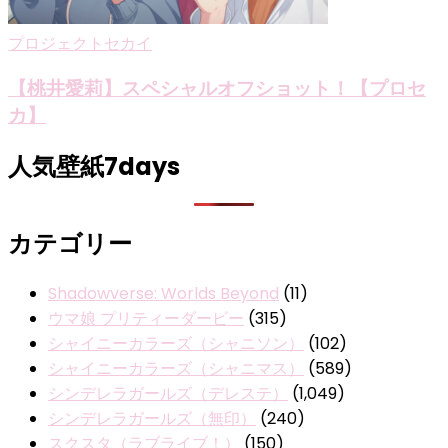
プロジェクトセカイ
【桃井愛莉】スペシャルオフショット！【プロセ
カ】
人気壁紙7days
カテゴリー
Shadowverse: Worlds Beyond
(11)
ウマ娘 プリティーダービー
(315)
シャイニーカラーズ（シャニソン）
(102)
シャイニーカラーズ（シャニマス）
(589)
シンデレラガールズ（デレステ）
(1,049)
シンデレラガールズ（無印）
(240)
スクスタ（ラブライブ！）
(150)