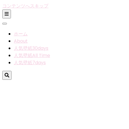
コンテンツへスキップ
ホーム
About
人気壁紙30days
人気壁紙All Time
人気壁紙7days