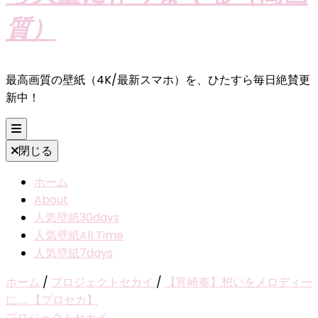
質）
最高画質の壁紙（4K/最新スマホ）を、ひたすら毎日絶賛更
新中！
閉じる
ホーム
About
人気壁紙30days
人気壁紙All Time
人気壁紙7days
ホーム
/
プロジェクトセカイ
/
【宵崎奏】想いをメロディー
に……【プロセカ】
プロジェクトセカイ