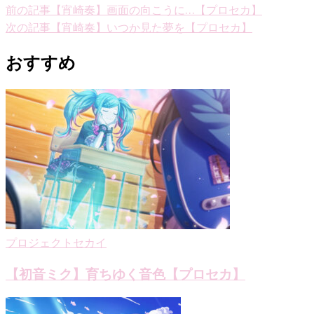
投
前の記事
【宵崎奏】画面の向こうに…【プロセカ】
次の記事
【宵崎奏】いつか見た夢を【プロセカ】
稿
ナ
おすすめ
ビ
ゲ
ー
シ
ョ
ン
プロジェクトセカイ
【初音ミク】育ちゆく音色【プロセカ】