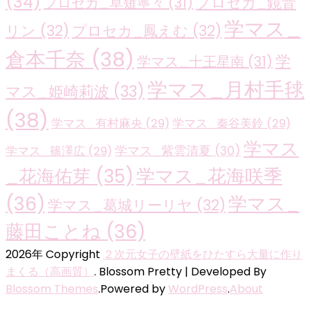
(34)
プロセカ_鏡音
プロセカ_草薙寧々
(31)
学マス_
リン
(32)
プロセカ_鳳えむ
(32)
倉本千奈
(38)
学
学マス_十王星南
(31)
学マス_月村手毬
マス_姫崎莉波
(33)
(38)
学マス_有村麻央
(29)
学マス_秦谷美鈴
(29)
学マス
学マス_紫雲清夏
(30)
学マス_篠澤広
(29)
学マス_花海咲季
_花海佑芽
(35)
(36)
学マス_
学マス_葛城リーリヤ
(32)
藤田ことね
(36)
2026年 Copyright
２次元女子の壁紙をひたすら大量に作り
まくる（高画質）
.
Blossom Pretty | Developed By
Blossom Themes
.Powered by
WordPress
.
About