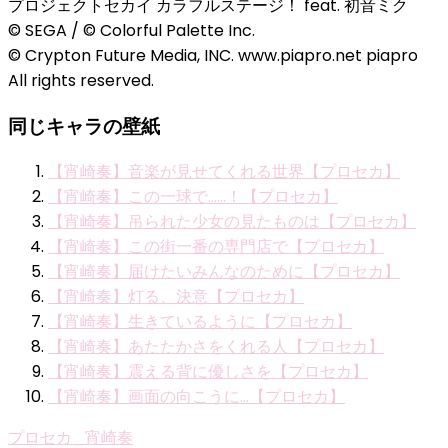
プロジェクトセカイ カラフルステージ！ feat. 初音ミク
© SEGA / © Colorful Palette Inc.
© Crypton Future Media, INC. www.piapro.net piapro
All rights reserved.
同じキャラの壁紙
【宵崎奏】音楽が見せてくれる世界【プロセカ】
【宵崎奏】この一球で……！【プロセカ】
【宵崎奏】吊られた少女の見たものは【プロセカ】
【宵崎奏】この街一番の専門店で【プロセカ】
【宵崎奏】届けたいみんなのために【プロセカ】
【宵崎奏】灯る、決意【プロセカ】
【宵崎奏】生きているように【プロセカ】
【宵崎奏】あたたかさをくれる人【プロセカ】
【宵崎奏】震える背に優しさを【プロセカ】
【宵崎奏】画面の向こうに…【プロセカ】
プロセカ_宵崎奏