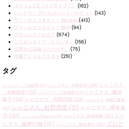
スクフェス2（ラブライブ！）
(162)
バンドリ！ ガールズバンドパーティ！
(143)
プリンセスコネクト！ Re:Dive
(413)
プリンセスコネクト！ 無印
(94)
プロジェクトセカイ
(674)
ミリオンライブ（ミリシタ）
(156)
五等分の花嫁（ごとぱず）
(75)
学園アイドルマスター
(251)
タグ
シャニマス
シャニマス_大崎甘奈
(28)
シャニマス_三峰結華
(27)
_大崎甜花
(29)
シャニマス_幽谷
シャニマス_小宮果穂
(27)
霧子
(29)
シャニマス_月岡恋鐘
(29)
シャニマス_有栖川夏葉
シャニマス_杜野凛世
(31)
シャニマス_櫻木真
(27)
乃
(30)
シャ
シャニマス_西城樹里
(28)
シャニマス_芹沢あさひ
(26)
プロセ
ニマス_風野灯織
(30)
シャニマス_黛冬優子
(28)