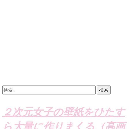
検
索:
２次元女子の壁紙をひたす
ら大量に作りまくる（高画