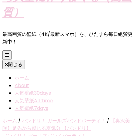
質）
最高画質の壁紙（4K/最新スマホ）を、ひたすら毎日絶賛更
新中！
閉じる
ホーム
About
人気壁紙30days
人気壁紙All Time
人気壁紙7days
ホーム
/
バンドリ！ ガールズバンドパーティ！
/
【奥沢美
咲】足先から感じる夏気分 【バンドリ】
バンドリ！ ガールズバンドパーティ！