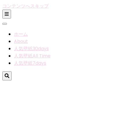
コンテンツへスキップ
ホーム
About
人気壁紙30days
人気壁紙All Time
人気壁紙7days