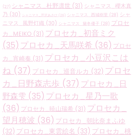
シャニマス_杜野凛世
(31)
シャニマス_櫻木真
(27)
乃
(30)
シャ
シャニマス_西城樹里
(28)
シャニマス_芹沢あさひ
(26)
プロセ
ニマス_風野灯織
(30)
シャニマス_黛冬優子
(28)
プロセカ_初音ミク
カ_MEIKO
(31)
プロセカ_天馬咲希
(36)
(35)
プロセ
プロセカ_小豆沢こは
カ_宵崎奏
(31)
ね
(37)
プロセ
プロセカ_巡音ルカ
(32)
カ_日野森志歩
(37)
プロセカ_日
プロセカ_星乃一歌
野森雫
(35)
(36)
プロセカ_
プロセカ_暁山瑞希
(31)
望月穂波
(36)
プロセカ_朝比奈まふゆ
プロセカ_東雲絵名
(33)
プロセカ_桃
(32)