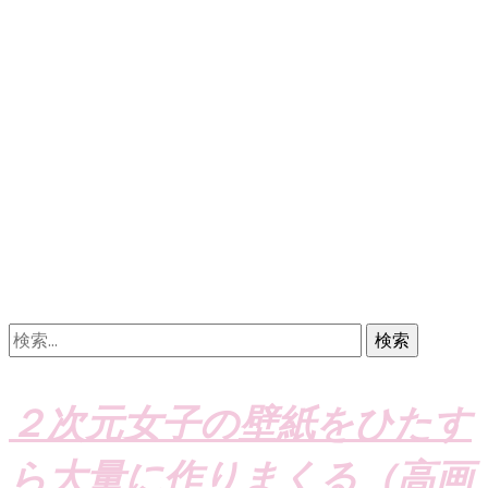
検
索:
２次元女子の壁紙をひたす
ら大量に作りまくる（高画