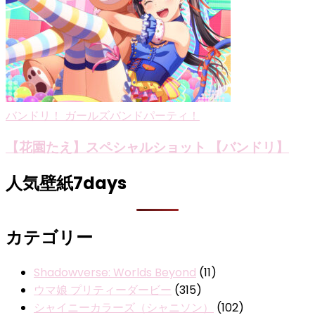
バンドリ！ ガールズバンドパーティ！
【花園たえ】スペシャルショット 【バンドリ】
人気壁紙7days
カテゴリー
Shadowverse: Worlds Beyond
(11)
ウマ娘 プリティーダービー
(315)
シャイニーカラーズ（シャニソン）
(102)