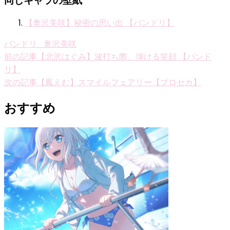
【奥沢美咲】秘密の思い出 【バンドリ】
バンドリ_奥沢美咲
投
前の記事
【北沢はぐみ】波打ち際、弾ける笑顔 【バンド
リ】
稿
次の記事
【鳳えむ】スマイルフェアリー【プロセカ】
ナ
おすすめ
ビ
ゲ
ー
シ
ョ
ン