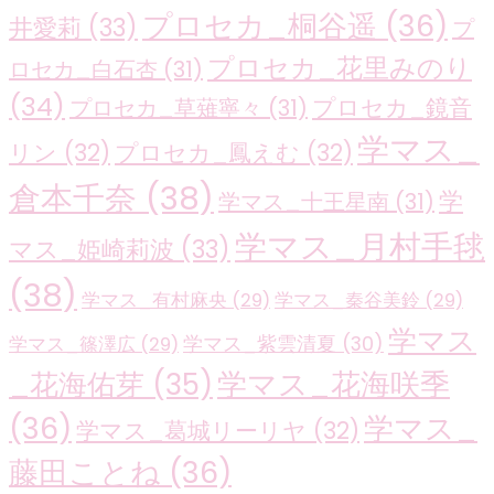
プロセカ_桐谷遥
(36)
井愛莉
(33)
プ
プロセカ_花里みのり
ロセカ_白石杏
(31)
(34)
プロセカ_鏡音
プロセカ_草薙寧々
(31)
学マス_
リン
(32)
プロセカ_鳳えむ
(32)
倉本千奈
(38)
学
学マス_十王星南
(31)
学マス_月村手毬
マス_姫崎莉波
(33)
(38)
学マス_有村麻央
(29)
学マス_秦谷美鈴
(29)
学マス
学マス_紫雲清夏
(30)
学マス_篠澤広
(29)
学マス_花海咲季
_花海佑芽
(35)
(36)
学マス_
学マス_葛城リーリヤ
(32)
藤田ことね
(36)