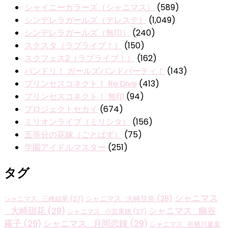
シャイニーカラーズ（シャニマス）
(589)
シンデレラガールズ（デレステ）
(1,049)
シンデレラガールズ（無印）
(240)
スクスタ（ラブライブ！）
(150)
スクフェス2（ラブライブ！）
(162)
バンドリ！ ガールズバンドパーティ！
(143)
プリンセスコネクト！ Re:Dive
(413)
プリンセスコネクト！ 無印
(94)
プロジェクトセカイ
(674)
ミリオンライブ（ミリシタ）
(156)
五等分の花嫁（ごとぱず）
(75)
学園アイドルマスター
(251)
タグ
シャニマス
シャニマス_大崎甘奈
(28)
シャニマス_三峰結華
(27)
_大崎甜花
(29)
シャニマス_幽谷
シャニマス_小宮果穂
(27)
霧子
(29)
シャニマス_月岡恋鐘
(29)
シャニマス_有栖川夏葉