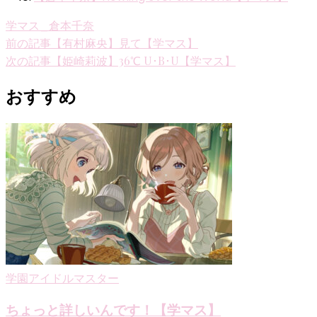
学マス_倉本千奈
投
前の記事
【有村麻央】見て【学マス】
次の記事
【姫崎莉波】36℃ U･B･U【学マス】
稿
ナ
おすすめ
ビ
ゲ
ー
シ
ョ
ン
学園アイドルマスター
ちょっと詳しいんです！【学マス】