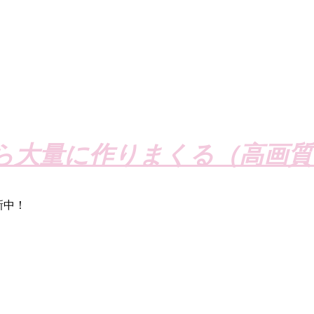
ら大量に作りまくる（高画質
新中！