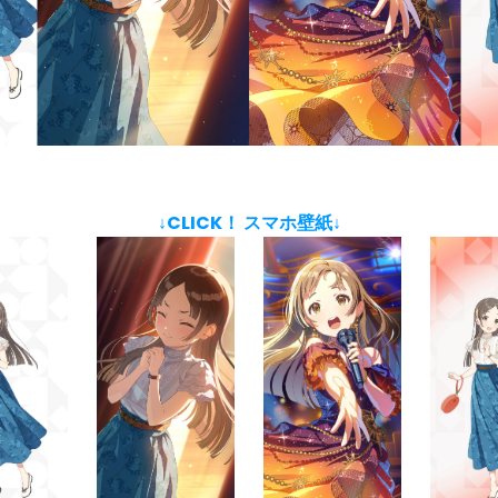
↓CLICK！ スマホ壁紙↓