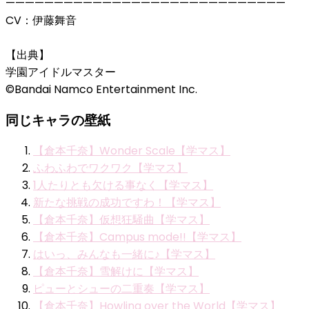
—————————————————————————————
CV：伊藤舞音
【出典】
学園アイドルマスター
©Bandai Namco Entertainment Inc.
同じキャラの壁紙
【倉本千奈】Wonder Scale【学マス】
ふわふわでワクワク【学マス】
1人たりとも欠ける事なく【学マス】
新たな挑戦の成功ですわ！【学マス】
【倉本千奈】仮想狂騒曲【学マス】
【倉本千奈】Campus mode!!【学マス】
はいっ、みんなも一緒に♪【学マス】
【倉本千奈】雪解けに【学マス】
ピューとシューの二重奏【学マス】
【倉本千奈】Howling over the World【学マス】