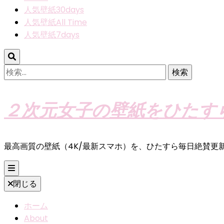
人気壁紙30days
人気壁紙All Time
人気壁紙7days
検
索:
２次元女子の壁紙をひたす
最高画質の壁紙（4K/最新スマホ）を、ひたすら毎日絶賛更
閉じる
ホーム
About