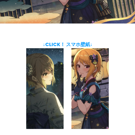
↓CLICK！ スマホ壁紙↓