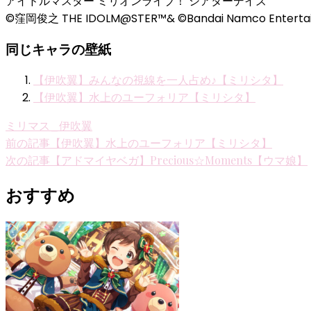
アイドルマスター ミリオンライブ！ シアターデイズ
©窪岡俊之 THE IDOLM@STER™& ©Bandai Namco Entertain
同じキャラの壁紙
【伊吹翼】みんなの視線を一人占め♪【ミリシタ】
【伊吹翼】水上のユーフォリア【ミリシタ】
ミリマス_伊吹翼
投
前の記事
【伊吹翼】水上のユーフォリア【ミリシタ】
次の記事
【アドマイヤベガ】Precious☆Moments【ウマ娘】
稿
ナ
おすすめ
ビ
ゲ
ー
シ