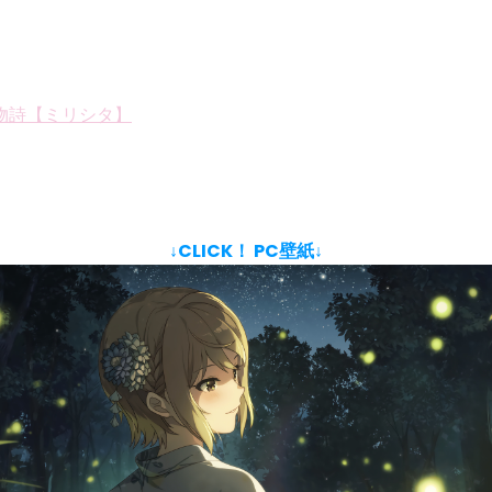
物詩【ミリシタ】
↓CLICK！ PC壁紙↓