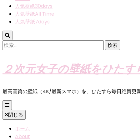
人気壁紙30days
人気壁紙All Time
人気壁紙7days
検
索:
２次元女子の壁紙をひたす
最高画質の壁紙（4K/最新スマホ）を、ひたすら毎日絶賛更
閉じる
ホーム
About