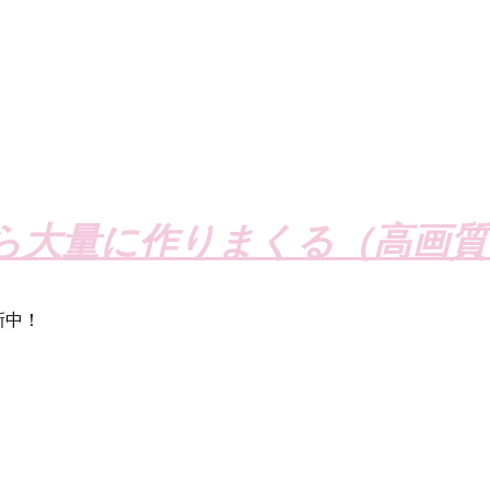
ら大量に作りまくる（高画質
新中！