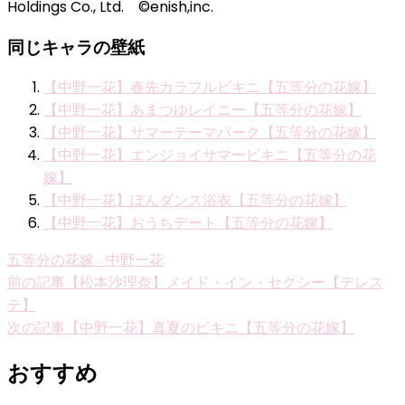
Holdings Co., Ltd. ©enish,inc.
同じキャラの壁紙
【中野一花】春先カラフルビキニ【五等分の花嫁】
【中野一花】あまつゆレイニー【五等分の花嫁】
【中野一花】サマーテーマパーク【五等分の花嫁】
【中野一花】エンジョイサマービキニ【五等分の花
嫁】
【中野一花】ぼんダンス浴衣【五等分の花嫁】
【中野一花】おうちデート【五等分の花嫁】
五等分の花嫁_中野一花
投
前の記事
【松本沙理奈】メイド・イン・セクシー【デレス
テ】
稿
次の記事
【中野一花】真夏のビキニ【五等分の花嫁】
ナ
おすすめ
ビ