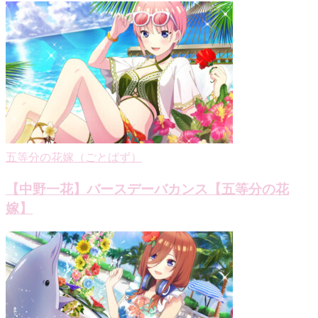
ゲ
ー
シ
ョ
ン
五等分の花嫁（ごとぱず）
【中野一花】バースデーバカンス【五等分の花
嫁】