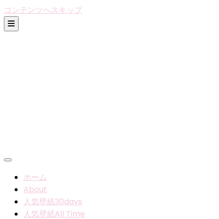
コンテンツへスキップ
ホーム
About
人気壁紙30days
人気壁紙All Time