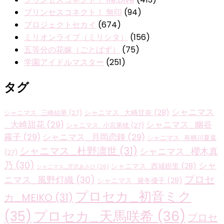
プリンセスコネクト！ 無印
(94)
プロジェクトセカイ
(674)
ミリオンライブ（ミリシタ）
(156)
五等分の花嫁（ごとぱず）
(75)
学園アイドルマスター
(251)
タグ
シャニマス
シャニマス_大崎甘奈
(28)
シャニマス_三峰結華
(27)
_大崎甜花
(29)
シャニマス_幽谷
シャニマス_小宮果穂
(27)
霧子
(29)
シャニマス_月岡恋鐘
(29)
シャニマス_有栖川夏葉
シャニマス_杜野凛世
(31)
シャニマス_櫻木真
(27)
乃
(30)
シャ
シャニマス_西城樹里
(28)
シャニマス_芹沢あさひ
(26)
プロセ
ニマス_風野灯織
(30)
シャニマス_黛冬優子
(28)
プロセカ_初音ミク
カ_MEIKO
(31)
プロセカ_天馬咲希
(36)
(35)
プロセ