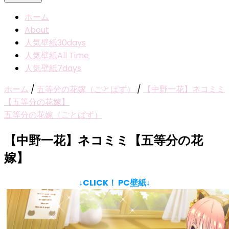
ホーム
About
人気壁紙30days
人気壁紙All Time
人気壁紙7days
ホーム
/
五等分の花嫁（ごとぱず）
/
【中野一花】ネコミミ
【五等分の花嫁】
五等分の花嫁（ごとぱず）
【中野一花】ネコミミ【五等分の花
嫁】
↓CLICK！ PC壁紙↓