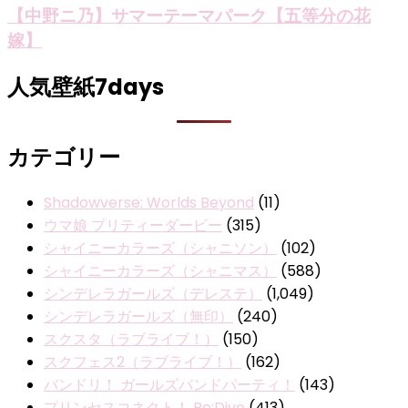
【中野ニ乃】サマーテーマパーク【五等分の花
嫁】
人気壁紙7days
カテゴリー
Shadowverse: Worlds Beyond
(11)
ウマ娘 プリティーダービー
(315)
シャイニーカラーズ（シャニソン）
(102)
シャイニーカラーズ（シャニマス）
(588)
シンデレラガールズ（デレステ）
(1,049)
シンデレラガールズ（無印）
(240)
スクスタ（ラブライブ！）
(150)
スクフェス2（ラブライブ！）
(162)
バンドリ！ ガールズバンドパーティ！
(143)
プリンセスコネクト！ Re:Dive
(413)