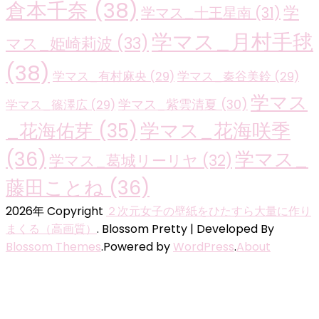
倉本千奈
(38)
学
学マス_十王星南
(31)
学マス_月村手毬
マス_姫崎莉波
(33)
(38)
学マス_有村麻央
(29)
学マス_秦谷美鈴
(29)
学マス
学マス_紫雲清夏
(30)
学マス_篠澤広
(29)
学マス_花海咲季
_花海佑芽
(35)
(36)
学マス_
学マス_葛城リーリヤ
(32)
藤田ことね
(36)
2026年 Copyright
２次元女子の壁紙をひたすら大量に作り
まくる（高画質）
.
Blossom Pretty | Developed By
Blossom Themes
.Powered by
WordPress
.
About