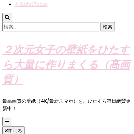
人気壁紙7days
検
索:
２次元女子の壁紙をひたす
ら大量に作りまくる（高画
質）
最高画質の壁紙（4K/最新スマホ）を、ひたすら毎日絶賛更
新中！
閉じる