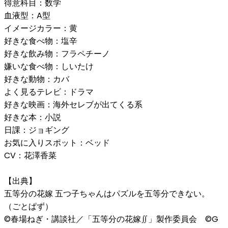
得意科目：数学
血液型：A型
イメージカラー：黄
好きな食べ物：塩辛
好きな飲み物：フラペチーノ
嫌いな食べ物：しいたけ
好きな動物：カバ
よく見るテレビ：ドラマ
好きな映画：海外セレブが出てくる系
好きな本：小説
日課：ジョギング
お気に入りスポット：ベッド
CV：花澤香菜
【出典】
五等分の花嫁 五つ子ちゃんはパズルを五等分できない。
（ごとぱず）
©春場ねぎ・講談社／「五等分の花嫁∬」製作委員会 ©G