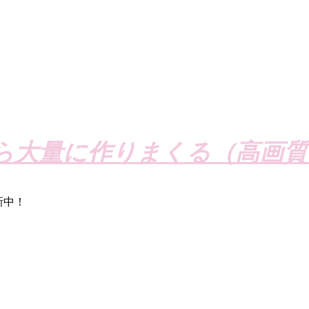
ら大量に作りまくる（高画質
新中！