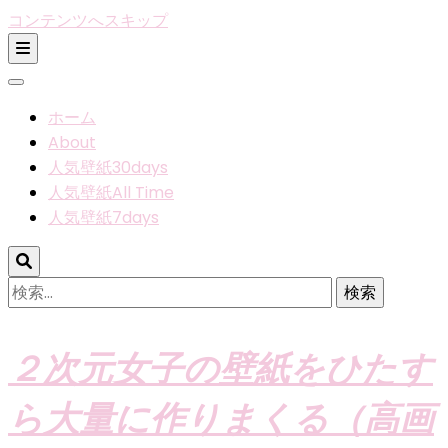
コンテンツへスキップ
ホーム
About
人気壁紙30days
人気壁紙All Time
人気壁紙7days
検
索:
２次元女子の壁紙をひたす
ら大量に作りまくる（高画