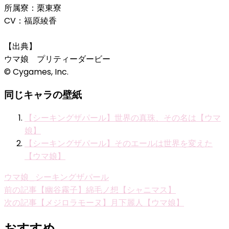
所属寮：栗東寮
CV：福原綾香
【出典】
ウマ娘 プリティーダービー
© Cygames, Inc.
同じキャラの壁紙
【シーキングザパール】世界の真珠、その名は【ウマ
娘】
【シーキングザパール】そのエールは世界を変えた
【ウマ娘】
ウマ娘_シーキングザパール
投
前の記事
【幽谷霧子】綿毛ノ想【シャニマス】
次の記事
【メジロラモーヌ】月下麗人【ウマ娘】
稿
ナ
おすすめ