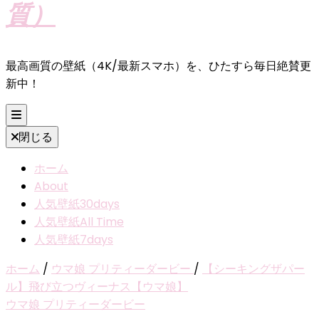
質）
最高画質の壁紙（4K/最新スマホ）を、ひたすら毎日絶賛更
新中！
閉じる
ホーム
About
人気壁紙30days
人気壁紙All Time
人気壁紙7days
ホーム
/
ウマ娘 プリティーダービー
/
【シーキングザパー
ル】飛び立つヴィーナス【ウマ娘】
ウマ娘 プリティーダービー