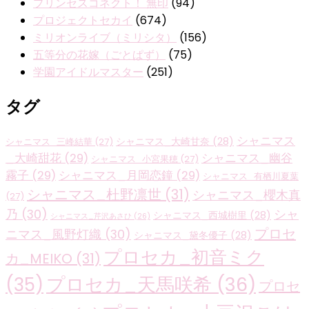
プリンセスコネクト！ 無印
(94)
プロジェクトセカイ
(674)
ミリオンライブ（ミリシタ）
(156)
五等分の花嫁（ごとぱず）
(75)
学園アイドルマスター
(251)
タグ
シャニマス
シャニマス_大崎甘奈
(28)
シャニマス_三峰結華
(27)
_大崎甜花
(29)
シャニマス_幽谷
シャニマス_小宮果穂
(27)
霧子
(29)
シャニマス_月岡恋鐘
(29)
シャニマス_有栖川夏葉
シャニマス_杜野凛世
(31)
シャニマス_櫻木真
(27)
乃
(30)
シャ
シャニマス_西城樹里
(28)
シャニマス_芹沢あさひ
(26)
プロセ
ニマス_風野灯織
(30)
シャニマス_黛冬優子
(28)
プロセカ_初音ミク
カ_MEIKO
(31)
プロセカ_天馬咲希
(36)
(35)
プロセ