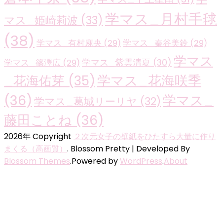
学マス_月村手毬
マス_姫崎莉波
(33)
(38)
学マス_有村麻央
(29)
学マス_秦谷美鈴
(29)
学マス
学マス_紫雲清夏
(30)
学マス_篠澤広
(29)
学マス_花海咲季
_花海佑芽
(35)
(36)
学マス_
学マス_葛城リーリヤ
(32)
藤田ことね
(36)
2026年 Copyright
２次元女子の壁紙をひたすら大量に作り
まくる（高画質）
.
Blossom Pretty | Developed By
Blossom Themes
.Powered by
WordPress
.
About