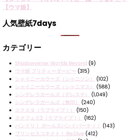
【ウマ娘】
人気壁紙7days
カテゴリー
Shadowverse: Worlds Beyond
(9)
ウマ娘 プリティーダービー
(315)
シャイニーカラーズ（シャニソン）
(102)
シャイニーカラーズ（シャニマス）
(588)
シンデレラガールズ（デレステ）
(1,049)
シンデレラガールズ（無印）
(240)
スクスタ（ラブライブ！）
(150)
スクフェス2（ラブライブ！）
(162)
バンドリ！ ガールズバンドパーティ！
(143)
プリンセスコネクト！ Re:Dive
(412)