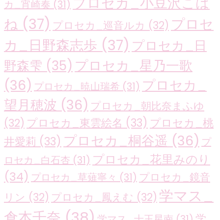
プロセカ_小豆沢こは
カ_宵崎奏
(31)
ね
(37)
プロセ
プロセカ_巡音ルカ
(32)
カ_日野森志歩
(37)
プロセカ_日
プロセカ_星乃一歌
野森雫
(35)
(36)
プロセカ_
プロセカ_暁山瑞希
(31)
望月穂波
(36)
プロセカ_朝比奈まふゆ
プロセカ_東雲絵名
(33)
プロセカ_桃
(32)
プロセカ_桐谷遥
(36)
井愛莉
(33)
プ
プロセカ_花里みのり
ロセカ_白石杏
(31)
(34)
プロセカ_鏡音
プロセカ_草薙寧々
(31)
学マス_
リン
(32)
プロセカ_鳳えむ
(32)
倉本千奈
(38)
学
学マス_十王星南
(31)