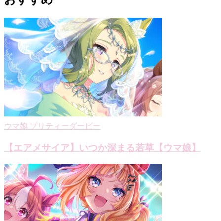
ビ
ゲ
ー
シ
ョ
ン
ウマ娘 プリティーダービー
【エアメサイア】いつか深まる若草【ウマ娘】